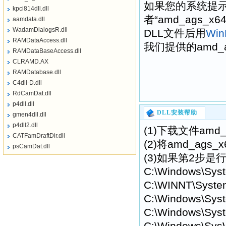
如果您的系统提示“找不到
kpci814dll.dll
者“amd_ags_
aamdata.dll
WadamDialogsR.dll
DLL文件后用
Wi
RAMDataAccess.dll
我们提供的amd_a
RAMDataBaseAccess.dll
CLRAMD.AX
RAMDatabase.dll
C4dll-D.dll
RdCamDat.dll
p4dll.dll
DLL安装帮助
gmen4dll.dll
p4dll2.dll
(1)下载文件amd
CATFamDraftDir.dll
(2)将amd_ag
psCamDat.dll
(3)如果第2步是行
C:\Windows\Sys
C:\WINNT\Syste
C:\Windows\Syst
C:\Windows\Syst
C:\Windows\Sys