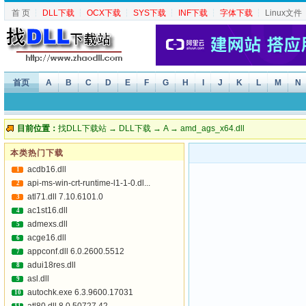
首 页
┆
DLL下载
┆
OCX下载
┆
SYS下载
┆
INF下载
┆
字体下载
┆
Linux文件
首页
A
B
C
D
E
F
G
H
I
J
K
L
M
N
目前位置：
找DLL下载站
→
DLL下载
→
A
→ amd_ags_x64.dll
本类热门下载
acdb16.dll
1
api-ms-win-crt-runtime-l1-1-0.dl...
2
atl71.dll 7.10.6101.0
3
ac1st16.dll
4
admexs.dll
5
acge16.dll
6
appconf.dll 6.0.2600.5512
7
adui18res.dll
8
asl.dll
9
autochk.exe 6.3.9600.17031
10