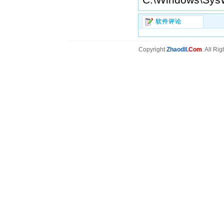
软件评论
Copyright
Zhaodll
.Com
. All Ri