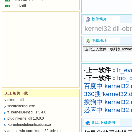
ksuser.dll 5.3.0.900
11
kbddv.dll
12
软件简介
kernel32.dll-ob
下载地址
·上一软件：
lr_ev
·下一软件：
foo_d
百度中“kernel32.d
360搜“kernel32.
DLL相关下载
nkernel.dll
搜狗中“kernel32.d
securekernel.exe
必应中“kernel32.d
ff_kernelDeint.dll 1.5.4.0
pluginkernel.dll 1.0.0.0
DLL下载说明
Kernelmoduleunloader.exe
api-ms-win-core-kernel32-private...