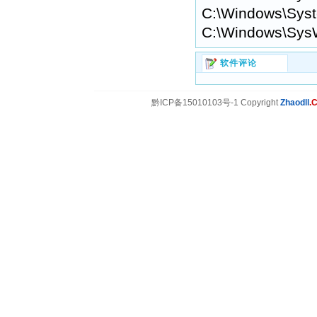
C:\Windows\Syst
C:\Windows\Sys
软件评论
黔ICP备15010103号-1 Copyright
Zhaodll
.