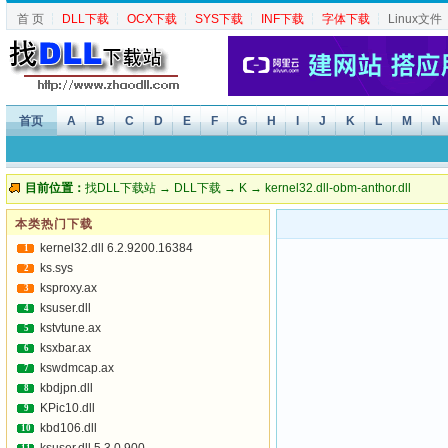
首 页
┆
DLL下载
┆
OCX下载
┆
SYS下载
┆
INF下载
┆
字体下载
┆
Linux文件
首页
A
B
C
D
E
F
G
H
I
J
K
L
M
N
目前位置：
找DLL下载站
→
DLL下载
→
K
→ kernel32.dll-obm-anthor.dll
本类热门下载
kernel32.dll 6.2.9200.16384
1
ks.sys
2
ksproxy.ax
3
ksuser.dll
4
kstvtune.ax
5
ksxbar.ax
6
kswdmcap.ax
7
kbdjpn.dll
8
KPic10.dll
9
kbd106.dll
10