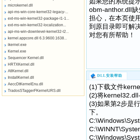
如果您的系统提示“找不到k
microkernel.dll
obm-anthor.dl
api-ms-win-core-kernel32-legacy-...
担心，在本页使
ext-ms-win-kernel32-package-l1-1...
ext-ms-win-kernel32-localization...
到原目录即可解决错误提
api-ms-win-downlevel-kernel32-l2...
对您有所帮助！
kernel.appcore.dll 6.3.9600.1638...
ikernel.exe
Kernel.exe
Sequencer Kernel.dll
HRTXKernel.dll
AtlKernel.dll
DLL安装帮助
InstallKernel.dll
AeccDtKernelEnu.dll
(1)下载文件kerne
TradosSTaggerFKernelURS.dll
(2)将kernel3
(3)如果第2步是行不
下。
C:\Windows\Sys
C:\WINNT\Syste
C:\Windows\Syst