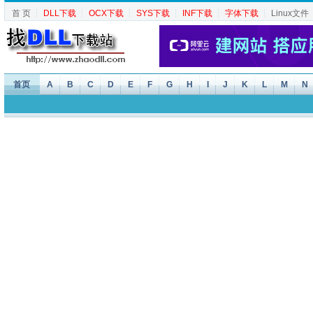
首 页
┆
DLL下载
┆
OCX下载
┆
SYS下载
┆
INF下载
┆
字体下载
┆
Linux文件
首页
A
B
C
D
E
F
G
H
I
J
K
L
M
N