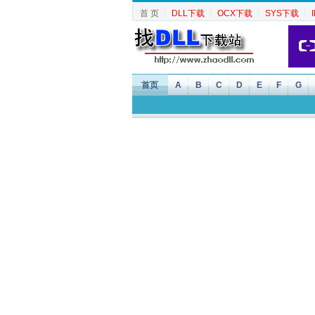
首 页
┆
DLL下载
┆
OCX下载
┆
SYS下载
┆
首页
A
B
C
D
E
F
G