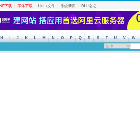
INF下载
┆
字体下载
┆
Linux文件
┆
系统新闻
┆
DLL论坛
H
I
J
K
L
M
N
O
P
Q
R
S
T
U
V
W