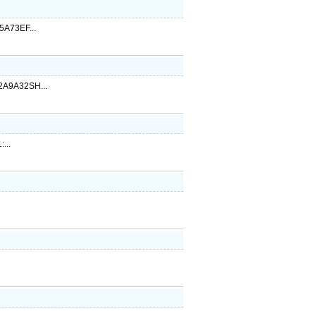
73EF...
9A32SH...
...