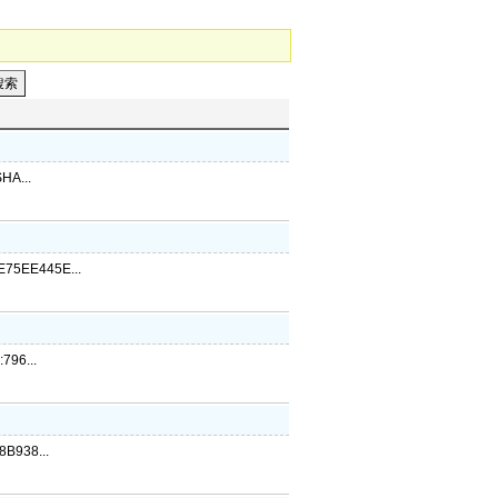
A...
5EE445E...
96...
B938...