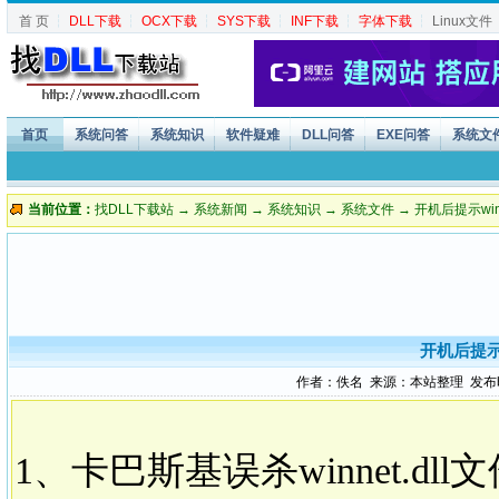
首 页
┆
DLL下载
┆
OCX下载
┆
SYS下载
┆
INF下载
┆
字体下载
┆
Linux文件
首页
系统问答
系统知识
软件疑难
DLL问答
EXE问答
系统文
当前位置：
找DLL下载站
→
系统新闻
→
系统知识
→
系统文件
→ 开机后提示win
开机后提示w
作者：佚名 来源：本站整理 发布时间：2
1、卡巴斯基误杀winnet.