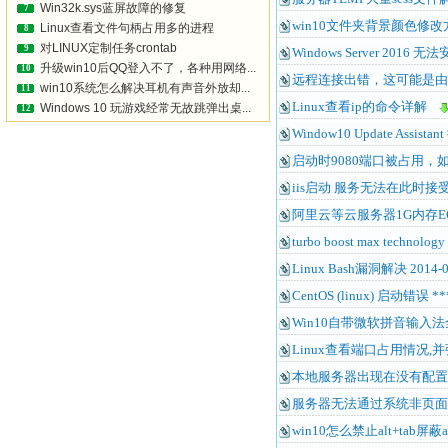
Win32k.sys蓝屏故障的修复
7
win10文件夹背景颜色修改
Linux查看文件句柄占用多的进程
8
对LINUX定制任务crontab
9
Windows Server 2016 无
升级win10后QQ登入不了，各种用网络...
10
远程连接出错，这可能是由于cr
win10系统怎么解决耳机有声音外放却...
11
Linux查看ip的命令详解
Windows 10 玩游戏经常无故跳弹出桌...
12
Window10 Update Assi
启动时9080端口被占用，如
iis启动 服务无法在此时接受控制
阿里云等云服务器1G内存ECS
turbo boost max techn
Linux Bash漏洞解决 201
CentOS (linux) 启动错误 *** R
Win10自带微软拼音输入
Linux查看端口占用情况
本地服务器出现在没有配置的
服务器无法通过系统非页面
win10怎么禁止alt+tab屏蔽al