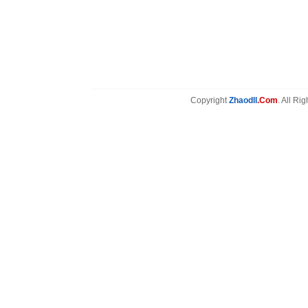
Copyright
Zhaodll
.Com
. All Ri