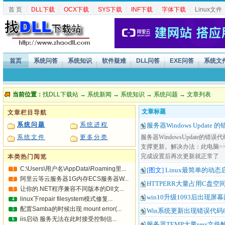
首 页
┆
DLL下载
┆
OCX下载
┆
SYS下载
┆
INF下载
┆
字体下载
┆
Linux文件
首页
系统问答
系统知识
软件疑难
DLL问答
EXE问答
系统文
当前位置：
找DLL下载站
→
系统新闻
→
系统知识
→
系统问题
→ 文章列表
文章标题
文章栏目导航
系统问题
系统进程
服务器Windows Update 
系统文件
更多分类
服务器WindowsUpdate的
支撑更新。解决办法：此电脑>>
完成设置后再次更新就正常了
本类热门阅览
C:\Users\用户名\AppData\Roaming里...
1
[图文]
Linux最简单的动
阿里云等云服务器1G内存ECS服务器W...
2
HTTPERR大量占用C盘
让你的.NET程序兼容不同版本的Dll文...
3
win10升级1093后出现屏
linux下repair filesystem模式修复...
4
配置Samba的时候出现 mount error(...
5
Win系统更新出现错误代码80
iis启动 服务无法在此时接受控制信...
6
服务器TEMP大量sess文