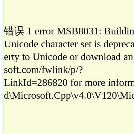
错误 1 error MSB8031: Building
Unicode character set is deprec
erty to Unicode or download an a
soft.com/fwlink/p/?
LinkId=286820 for more inform
d\Microsoft.Cpp\v4.0\V120\Mic