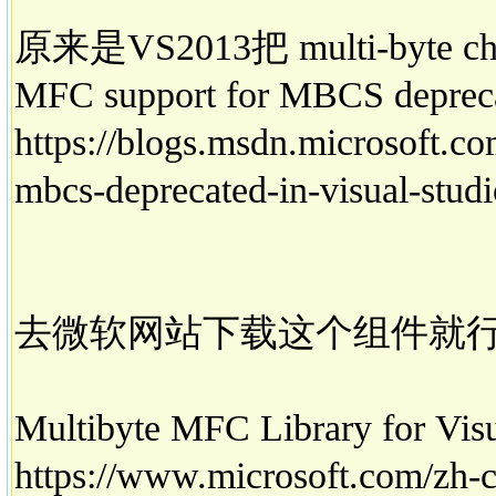
原来是VS2013把 multi-byte c
MFC support for MBCS deprecat
https://blogs.msdn.microsoft.c
mbcs-deprecated-in-visual-stud
去微软网站下载这个组件就
Multibyte MFC Library for Vis
https://www.microsoft.com/zh-