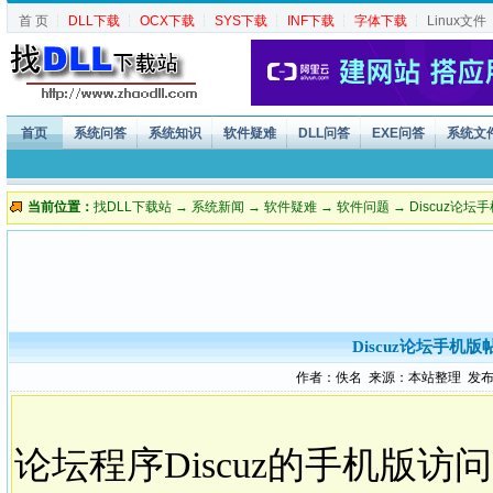
首 页
┆
DLL下载
┆
OCX下载
┆
SYS下载
┆
INF下载
┆
字体下载
┆
Linux文件
首页
系统问答
系统知识
软件疑难
DLL问答
EXE问答
系统文
当前位置：
找DLL下载站
→
系统新闻
→
软件疑难
→
软件问题
→ Discuz
Discuz论坛手
作者：佚名 来源：本站整理 发布时间：2
论坛程序Discuz的手机版