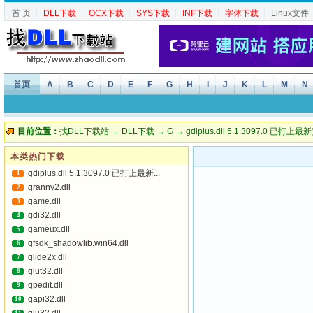
首 页
┆
DLL下载
┆
OCX下载
┆
SYS下载
┆
INF下载
┆
字体下载
┆
Linux文件
首页
A
B
C
D
E
F
G
H
I
J
K
L
M
N
目前位置：
找DLL下载站
→
DLL下载
→
G
→ gdiplus.dll 5.1.3097.0 已
本类热门下载
gdiplus.dll 5.1.3097.0 已打上最新...
1
granny2.dll
2
game.dll
3
gdi32.dll
4
gameux.dll
5
gfsdk_shadowlib.win64.dll
6
glide2x.dll
7
glut32.dll
8
gpedit.dll
9
gapi32.dll
10