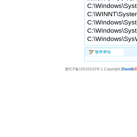
C:\Windows\Sys
C:\WINNT\Syste
C:\Windows\Syst
C:\Windows\Syst
C:\Windows\Sys
软件评论
黔ICP备15010103号-1 Copyright
Zhaodll
.